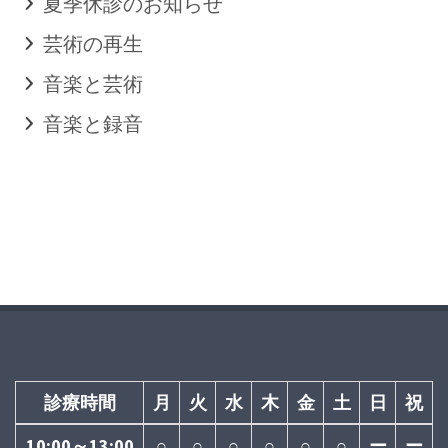
夏季休診のお知らせ
芸術の再生
音楽と芸術
音楽と録音
診療時間
月
火
水
木
金
土
日
祝
10:00～13:00
○
○
○
○
○
○
ー
ー